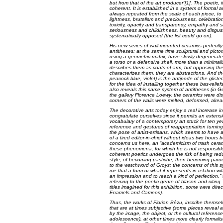
but from that of the art producer”[1]. The poetic, 
coherent. It is established in a system of formal 
always repeated from the scale of each piece, to 
lightness, brutalism and preciousness, celebrati
toxicity, opacity and transparency, empathy and sad
seriousness and childishness, beauty and disgust,
systematically opposed (the list could go on).
His new series of wall-mounted ceramics perfectly 
antitheses: at the same time sculptural and pictor
using a geometric matrix, have slowly degenerated
a torso or a defensive shell, more than a minimalis
describes them as coats-of-arm, but opposing the 
characterizes them, they are abstractions. And th
peacock blue, violet) is the antipode of the gliste
for the idea of installing together these bas-relief
also reveals this same system of antitheses (in
G
the gallery Florence Loewy, the ceramics were d
corners of the walls were melted, deformed, already
The decorative arts today enjoy a real increase 
congratulate ourselves since it permits an extensi
vocabulary of a contemporary art stuck for ten yea
reference and gestures of reappropriation turning 
the pose of artist-artisans, which seems to have 
of a tired editor-in-chief without ideas two hours 
concerns us here, an “academicism of trash cerami
these phenomena, for which he is not responsibl
coherent poetics undergoes the risk of being red
style, of becoming pastiche, then becoming parod
to the watchword of Groys: the concerns of this sy
me that a form or what it represents in relation wit
an impression and to reach a kind of perfection,” th
referring to the poetic genre of blason and citing
titles imagined for this exhibition, some were dire
Enamels and Cameos
).
Thus, the works of Florian Bézu, inscribe themselves
that are at times subjective (some pieces reveal 
by the image, the object, or the cultural reference
adolescence), at other times more clearly formalis