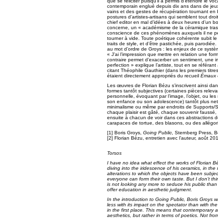
que se féliciter puisqu’il a permis d’étendre le vo
contemporain englué depuis dix ans dans de jeux
vains et des gestes de récupération tournant en 
postures d’artistes-artisans qui semblent tout droit
chief editor en mal d’idées à deux heures d’un b
concerne, un « académisme de la céramique trash
conscience de ces phénomènes auxquels il ne pe
tourner à vide. Toute poétique cohérente subit le 
traits de style, et d’être pastichée, puis parodiée
au mot d’ordre de Groys : les enjeux de ce systè
« J’ai l’impression que mettre en relation une fo
contraire permet d’exacerber un sentiment, une i
perfection » explique l’artiste, tout en se référa
citant Théophile Gauthier (dans les premiers titres
étaient directement appropriés du recueil
Émaux 
Les œuvres de Florian Bézu s’inscrivent ainsi dans
formes tantôt subjectives (certaines pièces relev
personnelle, évoquant par l’image, l’objet, ou les
son enfance ou son adolescence) tantôt plus nett
minimalisme ou même par endroits de Supports/S
chaque plaisir est gâté, chaque souvenir faussé
ensuite à chacun de voir dans ces abstractions d
carapaces de tortue, des blasons, ou des allégori
[1] Boris Groys,
Going Public
, Sternberg Press, B
[2] Florian Bézu, entretien avec l’auteur, août 20
Torsos
I have no idea what effect the works of Florian 
diving into the iridescence of his ceramics, in the
alterations to which the objects have been subjec
everyone can form their own taste. But I don’t thin
is not looking any more to seduce his public than 
offer education in aesthetic judgment.
In the introduction to
Going Public
, Boris Groys wr
less with its impact on the spectator than with th
in the first place. This means that contemporary 
aesthetics, but rather in terms of poetics. Not fr