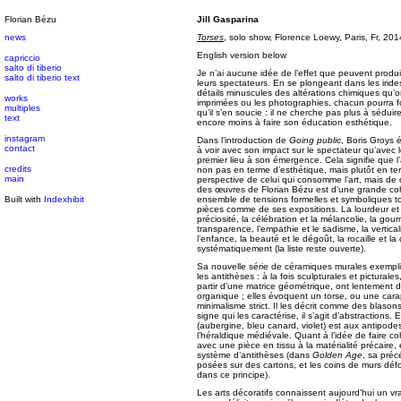
Florian Bézu
Jill Gasparina
news
Torses
, solo show, Florence Loewy, Paris, Fr, 201
English version below
capriccio
salto di tiberio
Je n’ai aucune idée de l’effet que peuvent produ
salto di tiberio text
leurs spectateurs. En se plongeant dans les irid
détails minuscules des altérations chimiques qu’on
works
imprimées ou les photographies, chacun pourra fo
multiples
qu’il s’en soucie : il ne cherche pas plus à séduir
text
encore moins à faire son éducation esthétique.
instagram
Dans l’introduction de
Going public
, Boris Groys é
contact
à voir avec son impact sur le spectateur qu’avec 
premier lieu à son émergence. Cela signifie que l
credits
non pas en terme d’esthétique, mais plutôt en t
main
perspective de celui qui consomme l’art, mais de c
des œuvres de Florian Bézu est d’une grande coh
Built with
Indexhibit
ensemble de tensions formelles et symboliques to
pièces comme de ses expositions. La lourdeur et l
préciosité, la célébration et la mélancolie, la gourm
transparence, l’empathie et le sadisme, la verticalit
l’enfance, la beauté et le dégoût, la rocaille et la
systématiquement (la liste reste ouverte).
Sa nouvelle série de céramiques murales exemplif
les antithèses : à la fois sculpturales et pictura
partir d’une matrice géométrique, ont lentement 
organique ; elles évoquent un torse, ou une car
minimalisme strict. Il les décrit comme des blason
signe qui les caractérise, il s’agit d’abstraction
(aubergine, bleu canard, violet) est aux antipod
l’héraldique médiévale. Quant à l’idée de faire co
avec une pièce en tissu à la matérialité précaire,
système d’antithèses (dans
Golden Age
, sa préc
posées sur des cartons, et les coins de murs défo
dans ce principe).
Les arts décoratifs connaissent aujourd’hui un vr