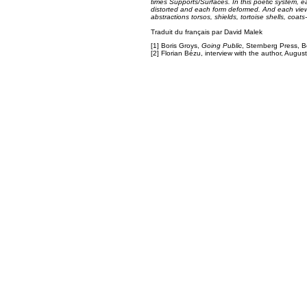
times Supports/Surfaces. In this poetic system, 
distorted and each form deformed. And each viewe
abstractions torsos, shields, tortoise shells, coats
Traduit du français par David Malek
[1] Boris Groys,
Going Public
, Sternberg Press, B
[2] Florian Bézu, interview with the author, Augus